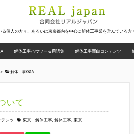
いる個人の方々、あるいは東京都内を中心に解体工事業を営んでいる方
A
解体工事ハウツー＆用語集
解体工事面白コンテンツ
>
解体工事Q&A
ついて
ンテンツ
東京 解体工事
,
解体工事
,
東京